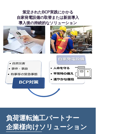
策定されたBCP実践にかかる
自家発電設備の取替または新規導入
導入後の持続的なソリューション
負荷運転施工パートナー
企業様向けソリューション